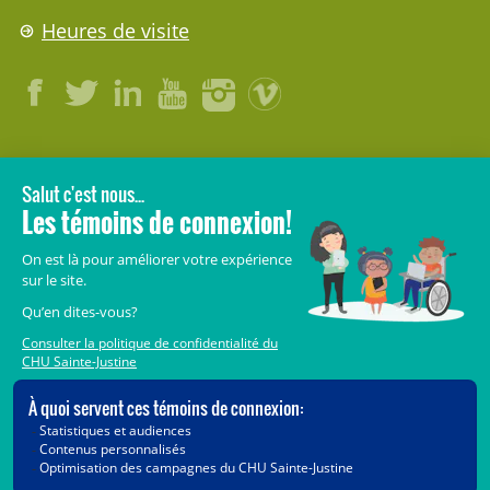
Heures de visite
LÉGAL
© 2006-
2026
CHU Sainte-Justine.
Tous droits réservés.
Avis légaux
Confidentialité
Sécurité
Crédits