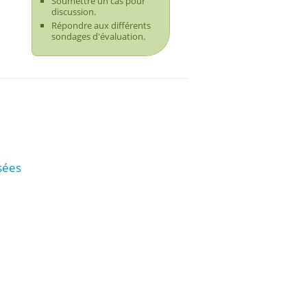
Soumettre un cas pour
discussion.
Répondre aux différents
sondages d'évaluation.
sées