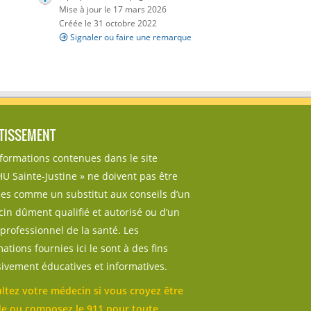
Mise à jour le 17 mars 2026
Créée le 31 octobre 2022
Signaler ou faire une remarque
TISSEMENT
nformations contenues dans le site
U Sainte-Justine » ne doivent pas être
sées comme un substitut aux conseils d’un
in dûment qualifié et autorisé ou d’un
professionnel de la santé. Les
ations fournies ici le sont à des fins
sivement éducatives et informatives.
ltez votre médecin si vous croyez être
e ou composez le 911 pour toute