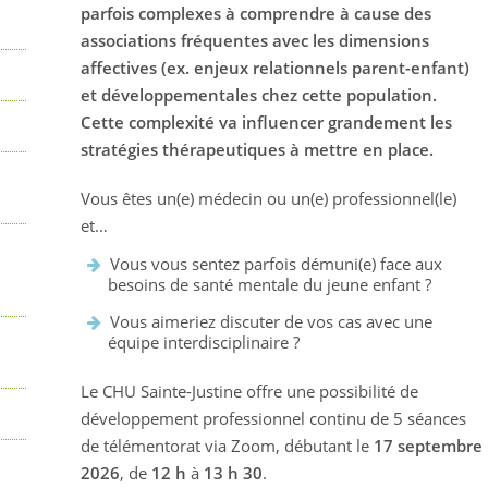
parfois
complexes
à comprendre à cause
des
associations fréquent
es
avec
l
es dimensions
affecti
ve
s
(ex. enjeux relationnels parent-enfant)
et
d
éveloppement
ales
chez cette population.
Cette com
pl
exité
va influencer grandement les
stratégies thérapeutiques à mettre en place.
Vous êtes un(e) médecin ou un(e) professionnel(le)
et…
Vous vous sentez parfois démuni(e) face aux
besoins de santé mentale du jeune enfant ?
Vous aimeriez discuter de vos cas avec une
équipe interdisciplinaire ?
Le CHU Sainte-Justine offre une possibilité de
développement professionnel continu de 5 séances
de télémentorat via Zoom, débutant le
17 septembre
2026
, de
12 h
à
13 h 30
.