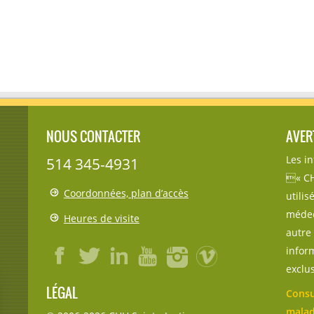
NOUS CONTACTER
AVER
Les i
514 345-4931
« CH
Coordonnées, plan d’accès
utili
médec
Heures de visite
autre 
inform
exclu
LÉGAL
Consu
malad