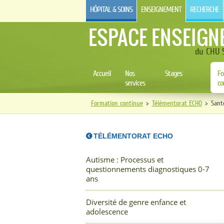
HÔPITAL & SOINS
ENSEIGNEMENT
RECHERCHE
ESPACE ENSEIGN
du CHU S
Accueil
Nos
Stages
Fo
services
co
Formation continue
>
Télémentorat ECHO
>
Sant
TÉLÉMENTORAT ECHO
Autisme : Processus et
questionnements diagnostiques 0-7
ans
Diversité de genre enfance et
adolescence