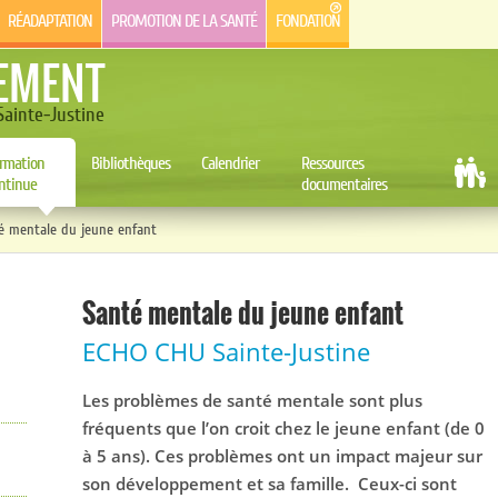
RÉADAPTATION
PROMOTION DE LA SANTÉ
FONDATION
EMENT
ainte-Justine
rmation
Bibliothèques
Calendrier
Ressources
ntinue
documentaires
é mentale du jeune enfant
Santé mentale du jeune enfant
ECHO CHU Sainte-Justine
Les problèmes de santé mentale sont
plus
fréquents
que l’on croit
chez le jeune enfant
(de 0
à 5 ans)
. Ces problèmes
ont
un impact majeur sur
son
développement et
sa famille.
C
eux-ci
sont