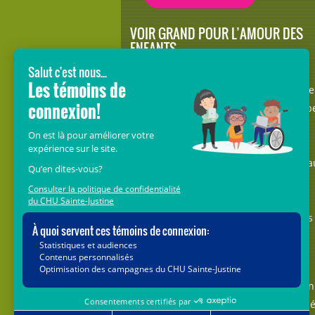
VOIR GRAND POUR L’AMOUR DES
ENFANTS
Avec le soutien de donateurs comme
vous au cœur de la campagne majeure
Voir Grand, nous conduisons les équip
soignantes vers les opportunités de la
science et des nouvelles technologies
pour que chaque enfant, où qu’il soit a
Québec, accède au savoir-faire et au
savoir-être uniques du CHU Sainte-
Justine. Ensemble, unissons nos forces
pour leur avenir.
Merci de voir grand avec nous.
Vous pouvez également faire votre don
par la poste ou par téléphone au num