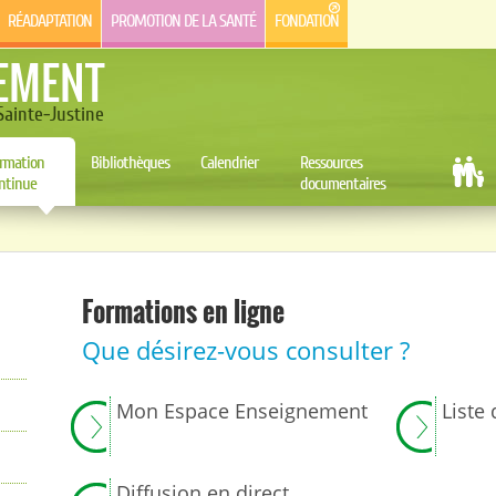
RÉADAPTATION
PROMOTION DE LA SANTÉ
FONDATION
EMENT
ainte-Justine
rmation
Bibliothèques
Calendrier
Ressources
ntinue
documentaires
Formations en ligne
Que désirez-vous consulter ?
Mon Espace Enseignement
Liste 
Diffusion en direct