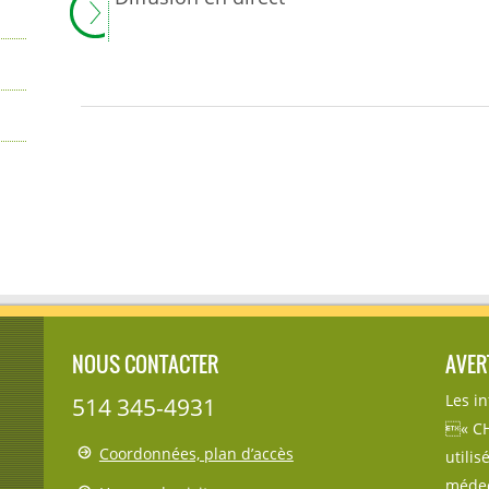
NOUS CONTACTER
AVER
Les i
514 345-4931
« CH
Coordonnées, plan d’accès
utili
médec