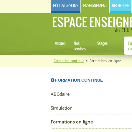
HÔPITAL & SOINS
ENSEIGNEMENT
RECHERCHE
ESPACE ENSEIGN
du CHU S
Accueil
Nos
Stages
Fo
services
co
Formation continue
>
Formations en ligne
FORMATION CONTINUE
ABCdaire
Simulation
Formations en ligne