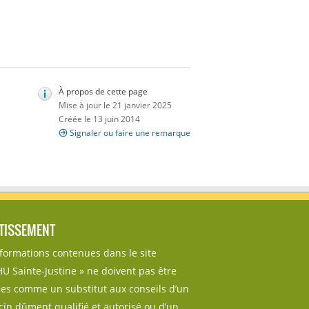
À propos de cette page
Mise à jour le 21 janvier 2025
Créée le 13 juin 2014
Signaler ou faire une remarque
TISSEMENT
nformations contenues dans le site
U Sainte-Justine » ne doivent pas être
sées comme un substitut aux conseils d’un
in dûment qualifié et autorisé ou d’un