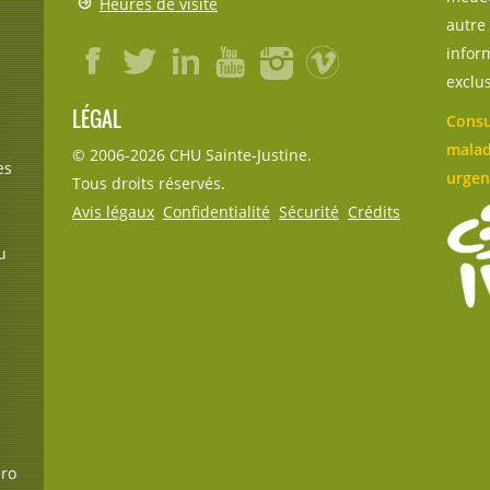
Heures de visite
autre 
inform
exclu
LÉGAL
Consu
malad
© 2006-
2026
CHU Sainte-Justine.
es
urgen
Tous droits réservés.
Avis légaux
Confidentialité
Sécurité
Crédits
u
éro