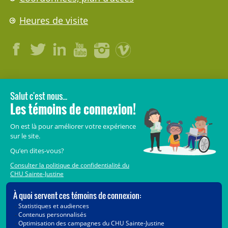
Heures de visite
LÉGAL
© 2006-
2026
CHU Sainte-Justine.
Tous droits réservés.
Avis légaux
Confidentialité
Sécurité
Crédits