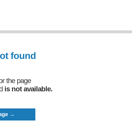
not found
 or the page
ed
is not available.
age →